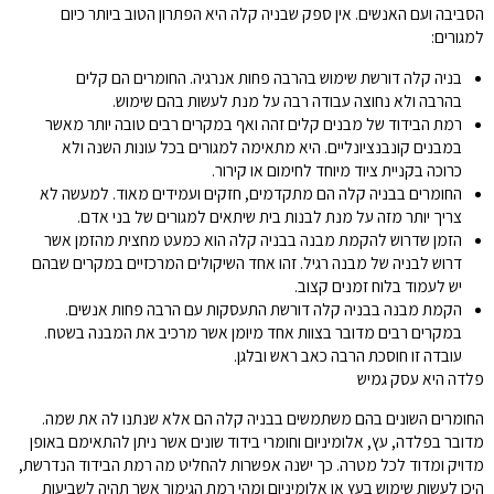
הסביבה ועם האנשים. אין ספק שבניה קלה היא הפתרון הטוב ביותר כיום
למגורים:
בניה קלה דורשת שימוש בהרבה פחות אנרגיה. החומרים הם קלים
בהרבה ולא נחוצה עבודה רבה על מנת לעשות בהם שימוש.
רמת הבידוד של מבנים קלים זהה ואף במקרים רבים טובה יותר מאשר
במבנים קונבנציונליים. היא מתאימה למגורים בכל עונות השנה ולא
כרוכה בקניית ציוד מיוחד לחימום או קירור.
החומרים בבניה קלה הם מתקדמים, חזקים ועמידים מאוד. למעשה לא
צריך יותר מזה על מנת לבנות בית שיתאים למגורים של בני אדם.
הזמן שדרוש להקמת מבנה בבניה קלה הוא כמעט מחצית מהזמן אשר
דרוש לבניה של מבנה רגיל. זהו אחד השיקולים המרכזיים במקרים שבהם
יש לעמוד בלוח זמנים קצוב.
הקמת מבנה בבניה קלה דורשת התעסקות עם הרבה פחות אנשים.
במקרים רבים מדובר בצוות אחד מיומן אשר מרכיב את המבנה בשטח.
עובדה זו חוסכת הרבה כאב ראש ובלגן.
פלדה היא עסק גמיש
החומרים השונים בהם משתמשים בבניה קלה הם אלא שנתנו לה את שמה.
מדובר בפלדה, עץ, אלומיניום וחומרי בידוד שונים אשר ניתן להתאימם באופן
מדויק ומדוד לכל מטרה. כך ישנה אפשרות להחליט מה רמת הבידוד הנדרשת,
היכן לעשות שימוש בעץ או אלומיניום ומהי רמת הגימור אשר תהיה לשביעות