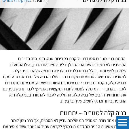
דף הבית
»
בניה קלה למגורים
הקמת בניין מגורים סטנדרטי לוקחת בסביבות שנה. בזמן הזה הדיירים
המיועדים לא תמיד יודעים אם הקבלן יצליח לסיים את הבניין, אילו הפתעות
עלולות לצוץ ומתי בכלל הם יזכו להיכנס לדירה החדשה שלהם. בניה קלה
למגורים היא השיטה שתופסת מקום נכבד בעולם הבניה של ימינו. א. רסי עוסקת
בבניה קלה, הקמת מבנים ניידים איכותיים ושיווק בנושא זה. אם אתם מתכננים
לעבור בקרוב דירה מומלץ לפנות לחברה מקצועית שתייעץ לכם ותדגיש בפניכם
את יתרונותיה הרבים של בניה קלה. ההחלטה לעבור להתגורר בבני קלה היא
ההגיונית ביותר וכדאי לחשוב עליה ברצינות.
בניה קלה למגורים – יתרונות
החיפוש אחר צורת המגורים המושלמת עדיין לא הסתיים, אך כבר ניתן לומר
בוודאות ששיטות הבניה מתקדמות במרץ לקראת עתיד טוב יותר אשר מיטיב עם